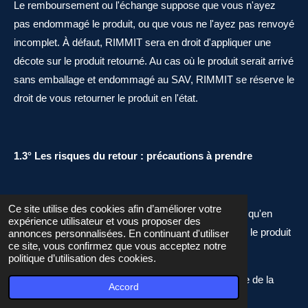
Le remboursement ou l'échange suppose que vous n'ayez
pas endommagé le produit, ou que vous ne l'ayez pas renvoyé
incomplet. À défaut, RIMMIT sera en droit d'appliquer une
décote sur le produit retourné. Au cas où le produit serait arrivé
sans emballage et endommagé au SAV, RIMMIT se réserve le
droit de vous retourner le produit en l'état.
1.3° Les risques du retour : précautions à prendre
Ce site utilise des cookies afin d’améliorer votre
Nous attirons spécialement votre attention sur le fait qu'en
expérience utilisateur et vous proposer des
l'absence d'étiquette prépayée vous devez retourner le produit
annonces personnalisées. En continuant d'utiliser
ce site, vous confirmez que vous acceptez notre
:
politique d’utilisation des cookies.
- en déclarant la valeur du produit, telle qu'elle résulte de la
Accord
facture d'achat et