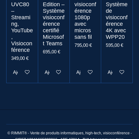
UVC80
Edition –
visioconf
Système
–
Système
érence
de
Streami
visioconf
1080p
visioconf
ng,
érence
avec
érence
YouTube
certifié
micros
4K avec
,
Microsof
sans fil
WPP20
Visiocon
t Teams
795,00 €
595,00 €
férence
695,00 €
349,00 €
Ajouter au panier
Ajouter au panier
Ajouter au panier
Ajouter au pani
© RIMMIT® - Vente de produits informatiques, high-tech, visioconférence -