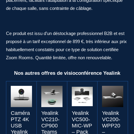
placement, facilitant l’adaptation à la configuration spécifique
de chaque salle, sans contrainte de câblage.
Ce produit est issu d’un déstockage professionnel B2B et est
proposé à un tarif exceptionnel de 899 €, très inférieur aux prix
habituellement constatés pour ce type de solution certifiée
Zoom Rooms. Quantité limitée, offre non renouvelable.
Nos autres offres de visioconférence Yealink
Caméra
Yealink
Yealink
Yealink
PTZ 4K
VC210-
VC500-
VC200-
USB
CP900
MIC-WP
WPP20
Yealink
Teams
– Pack
–