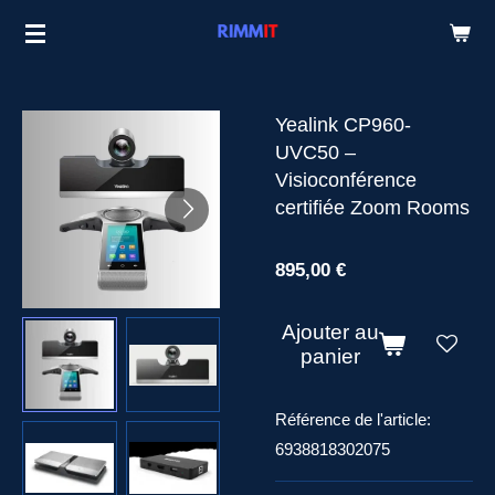
Passer
au
contenu
principal
Yealink CP960-
UVC50 –
Visioconférence
certifiée Zoom Rooms
895,00 €
Ajouter au
panier
Référence de l'article:
6938818302075