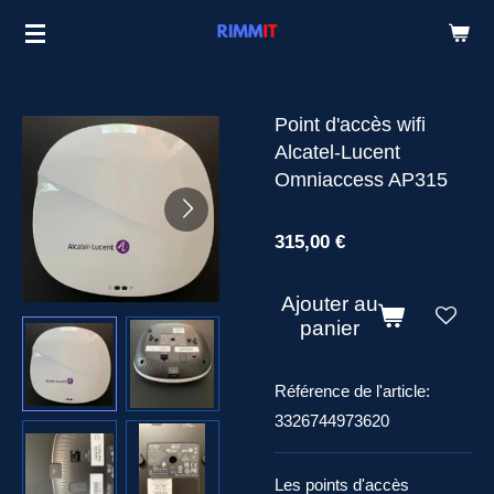
Passer
au
contenu
principal
Point d'accès wifi
Alcatel-Lucent
Omniaccess AP315
315,00 €
Ajouter au
panier
Référence de l'article:
3326744973620
Les points d'accès