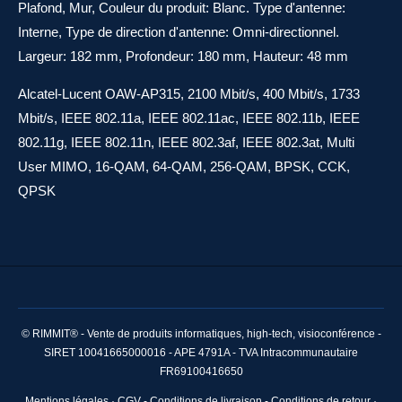
Plafond, Mur, Couleur du produit: Blanc. Type d'antenne:
Interne, Type de direction d'antenne: Omni-directionnel.
Largeur: 182 mm, Profondeur: 180 mm, Hauteur: 48 mm
Alcatel-Lucent OAW-AP315, 2100 Mbit/s, 400 Mbit/s, 1733
Mbit/s, IEEE 802.11a, IEEE 802.11ac, IEEE 802.11b, IEEE
802.11g, IEEE 802.11n, IEEE 802.3af, IEEE 802.3at, Multi
User MIMO, 16-QAM, 64-QAM, 256-QAM, BPSK, CCK,
QPSK
© RIMMIT® - Vente de produits informatiques, high-tech, visioconférence -
SIRET 10041665000016 - APE 4791A - TVA Intracommunautaire
FR69100416650
Mentions légale
s ·
CGV - Conditions de livraison - Conditions de retour
·