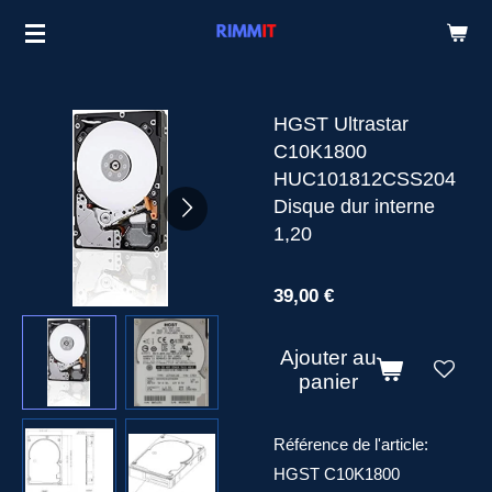
Passer
au
contenu
principal
HGST Ultrastar
C10K1800
HUC101812CSS204
Disque dur interne
1,20
39,00 €
Ajouter au
panier
Référence de l'article:
HGST C10K1800