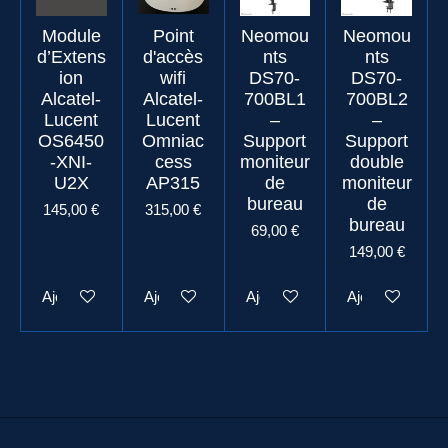
Module
Point
Neomou
Neomou
d’Extens
d'accès
nts
nts
ion
wifi
DS70-
DS70-
Alcatel-
Alcatel-
700BL1
700BL2
Lucent
Lucent
–
–
OS6450
Omniac
Support
Support
-XNI-
cess
moniteur
double
U2X
AP315
de
moniteur
bureau
de
145,00 €
315,00 €
bureau
69,00 €
149,00 €
Ajouter au panier
Ajouter au panier
Ajouter au panier
Ajouter au pani