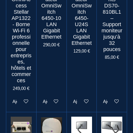
cess
OmniSw
OmniSw
DS70-
Stellar
itch
itch
810BL1
AP1322
6450-10
6450-
–
- Borne
LAN
U24S
Support
Wi-Fi 6
Gigabit
LAN
moniteur
professi
Ethernet
Gigabit
jusqu’à
onnelle
Ethernet
32
290,00 €
pour
pouces
129,00 €
entrepris
85,00 €
es,
hôtels et
commer
ces
249,00 €
Ajouter au panier
Ajouter au panier
Ajouter au panier
Ajouter au pani